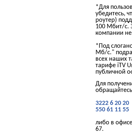
*Для пользов
убедитесь, ч
роутер) под
100 Мбит/с.
компании не
*Под слоган
Мб/с." подр
всех наших 
тарифе iTV U
публичной о
Для получен
обращайтесь
3222 6 20 20
550 61 11 55
либо в офисе
67.